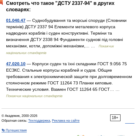
Смотреть что такое "ДСТУ 2337-94" в других
словарях:
01.040.47
— Суднобудування та морські споруди (Словники
термінів) ДСТУ 2337 94 Елементи металевого корпуса
надводних кораблів і суден конструктивні. Терміни та
визначення ДСТУ 2338 94 Фундаменти суднові під головні
механізми, котли, допоміжні механізми,… …
Покажчик
національних стандартів
47.020.10
— Корпуси суден та їхні складники ГОСТ 9.056 75
ЕСЗКС. Стальные корпусы кораблей и судов. Общие
требования к электрохимической защите при долговременном
стояночном режиме ГОСТ 11264 73 Планки киповые.
Технические условия. Взамен ГОСТ 11264 65 ГОСТ… …
Покажчик національних стандартів
© Академик, 2000-2026
18+
Обратная связь:
Техподдержка
,
Реклама на сайте
👣 Путешествия