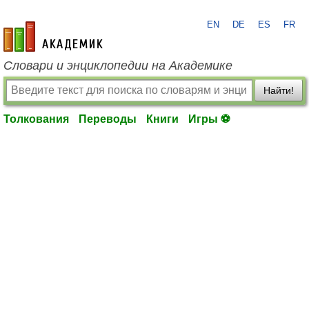
EN
DE
ES
FR
academic.ru
Словари и энциклопедии на Академике
Найти!
Толкования
Переводы
Книги
Игры ⚽